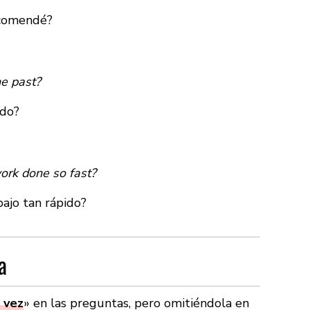
ecomendé?
he past?
ado?
ork done so fast?
bajo tan rápido?
a
 vez
» en las preguntas, pero omitiéndola en