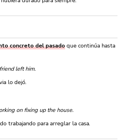
e hubiera durado para siempre.
to concreto del pasado
que continúa hasta
riend left him.
a lo dejó.
rking on fixing up the house.
 trabajando para arreglar la casa.