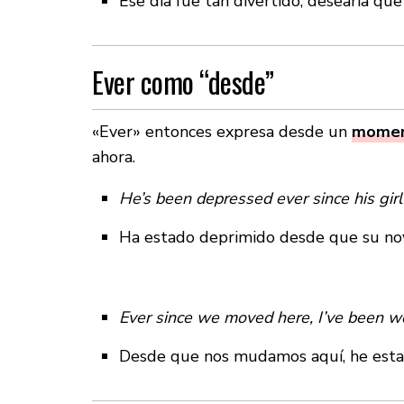
Ese día fue tan divertido, desearía qu
Ever como “desde”
«Ever» entonces expresa desde un
momen
ahora.
He’s been depressed ever since his girlf
Ha estado deprimido desde que su novi
Ever since we moved here, I’ve been wo
Desde que nos mudamos aquí, he estado