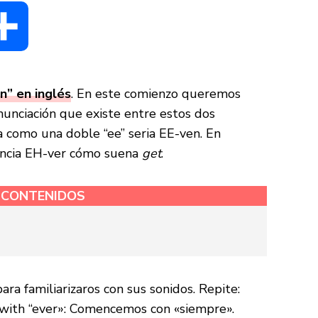
dIn
Compartir
n” en inglés
. En este comienzo queremos
onunciación que existe entre estos dos
a como una doble “ee” seria EE-ven. En
nuncia EH-ver cómo suena
get
.
E CONTENIDOS
ara familiarizaros con sus sonidos. Repite:
 with “ever»:
Comencemos con «siempre».