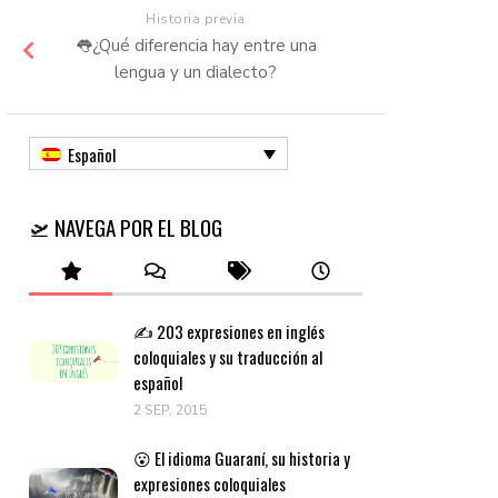
Historia previa
👅​¿Qué diferencia hay entre una
lengua y un dialecto?
Español
🛫 NAVEGA POR EL BLOG
✍️ 203 expresiones en inglés
coloquiales y su traducción al
español
2 SEP, 2015
😮 El idioma Guaraní, su historia y
expresiones coloquiales