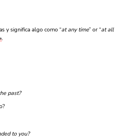
 y significa algo como “
at any time
” or “
at all
»
.
the past?
o?
nded to you?