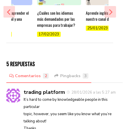
es para aprender el
¿Cuáles son los idiomas
Aprende inglés gratis en
e las mil y una
más demandados por las
nuestro canal de YouTube
(árabe)
empresas para trabajar?
25/01/2023
/2022
17/02/2023
5 RESPUESTAS
Comentarios
2
Pingbacks
3
trading platform
28/01/2026 a las 5:27 am
It’s hard to come by knowledgeable people in this
particular
topic, however, you seem like you know what you’re
talking about!
Thanks