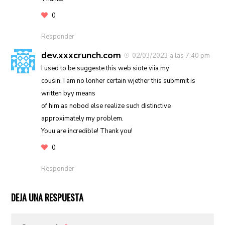
0
Responder
dev.xxxcrunch.com
02/03/2023 a las 7:40 pm
I used to be suggeste this web siote viia my
cousin. I am no lonher certain wjether this submmit is
written byy means
of him as nobod else realize such distinctive
approximately my problem.
Youu are incredible! Thank you!
0
Responder
DEJA UNA RESPUESTA