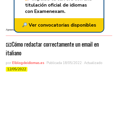
titulación oficial de idiomas
con Examenexam.
Ver convocatorias disponibles
Aprender idiomas
/
Aprender italiano
/
B1
/
Gramática
/
Vocabulario
📧​Cómo redactar correctamente un email en
italiano
por
Elblogdeidiomas.es
· Publicada
18/05/2022
· Actualizado
12/05/2022