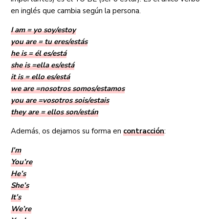
en inglés que cambia según la persona.
I am = yo soy/estoy
you are = tu eres/estás
he is = él es/está
she is =ella es/está
it is = ello es/está
we are =nosotros somos/estamos
you are =vosotros sois/estais
they are = ellos son/están
Además, os dejamos su forma en
contracción
:
I’m
You’re
He’s
She’s
It’s
We’re