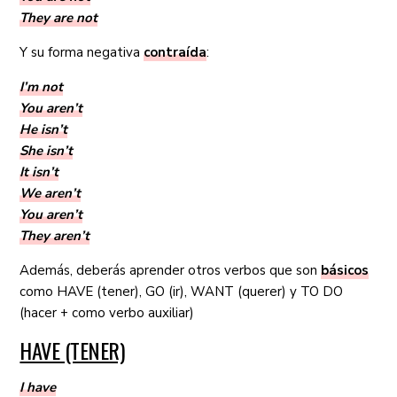
They are not
Y su forma negativa
contraída
:
I’m not
You aren’t
He isn’t
She isn’t
It isn’t
We aren’t
You aren’t
They aren’t
Además, deberás aprender otros verbos que son
básicos
como HAVE (tener), GO (ir), WANT (querer) y TO DO
(hacer + como verbo auxiliar)
HAVE (TENER)
I have