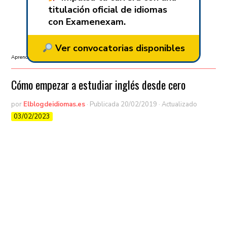
titulación oficial de idiomas
con Examenexam.
Ver convocatorias disponibles
Aprender inglés
/
Sin categorizar
/
Vocabulario
Cómo empezar a estudiar inglés desde cero
por
Elblogdeidiomas.es
· Publicada
20/02/2019
· Actualizado
03/02/2023