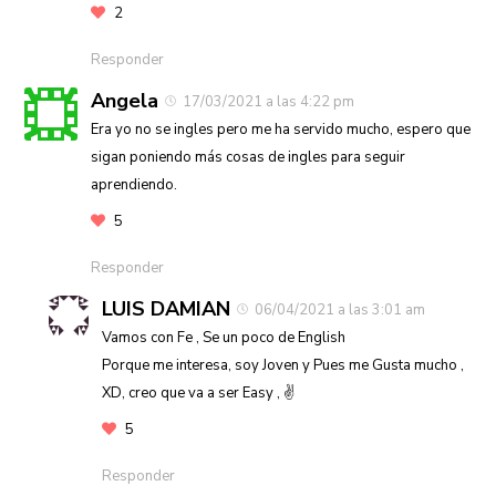
2
Responder
Angela
17/03/2021 a las 4:22 pm
Era yo no se ingles pero me ha servido mucho, espero que
sigan poniendo más cosas de ingles para seguir
aprendiendo.
5
Responder
LUIS DAMIAN
06/04/2021 a las 3:01 am
Vamos con Fe , Se un poco de English
Porque me interesa, soy Joven y Pues me Gusta mucho ,
XD, creo que va a ser Easy , ✌
5
Responder