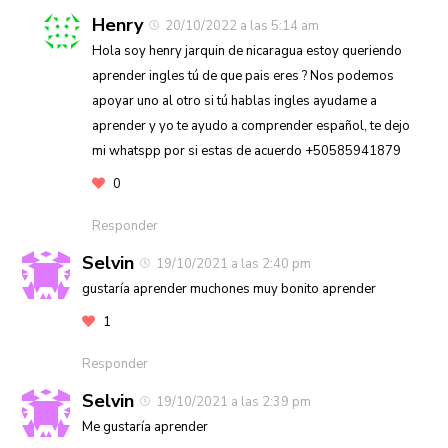
Henry
20/10/2022 a las 5:14 am
Hola soy henry jarquin de nicaragua estoy queriendo
aprender ingles tú de que pais eres ? Nos podemos
apoyar uno al otro si tú hablas ingles ayudame a
aprender y yo te ayudo a comprender español, te dejo
mi whatspp por si estas de acuerdo +50585941879
0
Responder
Selvin
19/10/2021 a las 2:40 pm
gustaría aprender muchones muy bonito aprender
1
Responder
Selvin
19/10/2021 a las 2:39 pm
Me gustaría aprender