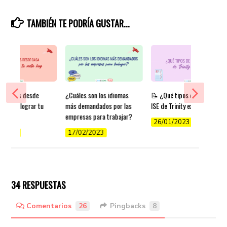
TAMBIÉN TE PODRÍA GUSTAR...
r inglés desde
¿Cuáles son los idiomas
📝 ¿Qué tipos de exámenes
ps para lograr tu
más demandados por las
ISE de Trinity existen?
y
empresas para trabajar?
26/01/2023
/2022
17/02/2023
34 RESPUESTAS
Comentarios
26
Pingbacks
8