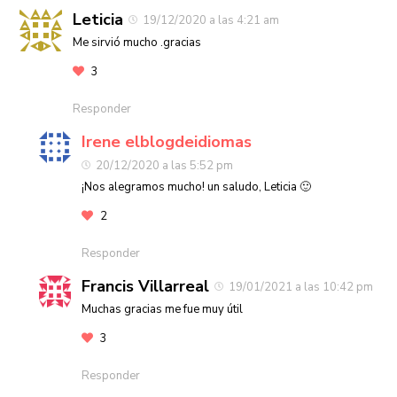
Leticia
19/12/2020 a las 4:21 am
Me sirvió mucho .gracias
3
Responder
Irene elblogdeidiomas
20/12/2020 a las 5:52 pm
¡Nos alegramos mucho! un saludo, Leticia 🙂
2
Responder
Francis Villarreal
19/01/2021 a las 10:42 pm
Muchas gracias me fue muy útil
3
Responder