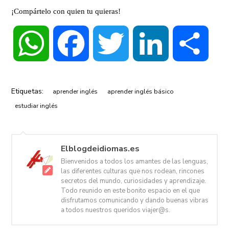
¡Compártelo con quien tu quieras!
WhatsApp
Facebook
Twitter
LinkedIn
Compa
Etiquetas:
aprender inglés
aprender inglés básico
estudiar inglés
Elblogdeidiomas.es
Bienvenidos a todos los amantes de las lenguas,
las diferentes culturas que nos rodean, rincones
secretos del mundo, curiosidades y aprendizaje.
Todo reunido en este bonito espacio en el que
disfrutamos comunicando y dando buenas vibras
a todos nuestros queridos viajer@s.