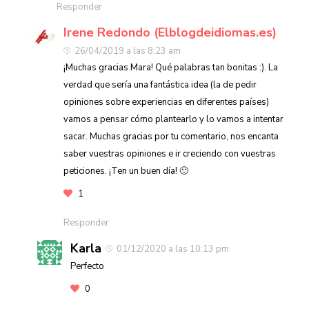
Responder
Irene Redondo (Elblogdeidiomas.es)
26/04/2019 a las 8:23 am
¡Muchas gracias Mara! Qué palabras tan bonitas :). La
verdad que sería una fantástica idea (la de pedir
opiniones sobre experiencias en diferentes países)
vamos a pensar cómo plantearlo y lo vamos a intentar
sacar. Muchas gracias por tu comentario, nos encanta
saber vuestras opiniones e ir creciendo con vuestras
peticiones. ¡Ten un buen día! 🙂
1
Responder
Karla
01/12/2020 a las 10:13 pm
Perfecto
0