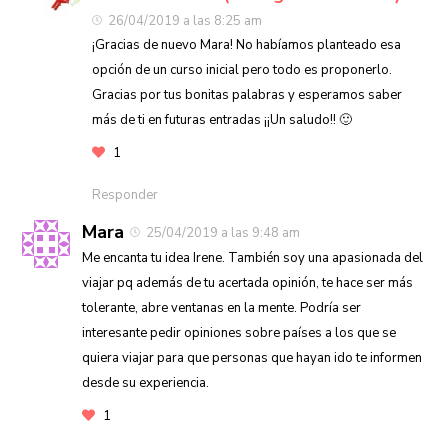
26/04/2019 a las 8:25 am
¡Gracias de nuevo Mara! No habíamos planteado esa
opción de un curso inicial pero todo es proponerlo.
Gracias por tus bonitas palabras y esperamos saber
más de ti en futuras entradas ¡¡Un saludo!! 🙂
1
Responder
Mara
25/04/2019 a las 9:48 am
Me encanta tu idea Irene. También soy una apasionada del
viajar pq además de tu acertada opinión, te hace ser más
tolerante, abre ventanas en la mente. Podría ser
interesante pedir opiniones sobre países a los que se
quiera viajar para que personas que hayan ido te informen
desde su experiencia.
1