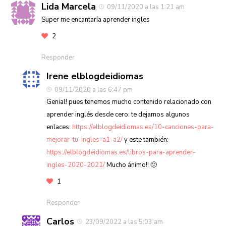
Lida Marcela
09/11/2020 a las 1:21 am
Super me encantaría aprender ingles
2
Responder
Irene elblogdeidiomas
09/11/2020 a las 6:47 pm
Genial! pues tenemos mucho contenido relacionado con
aprender inglés desde cero: te dejamos algunos
enlaces:
https://elblogdeidiomas.es/10-canciones-para-
mejorar-tu-ingles-a1-a2/
y este también:
https://elblogdeidiomas.es/libros-para-aprender-
ingles-2020-2021/
Mucho ánimo!! 🙂
1
Responder
Carlos
23/09/2022 a las 5:03 am