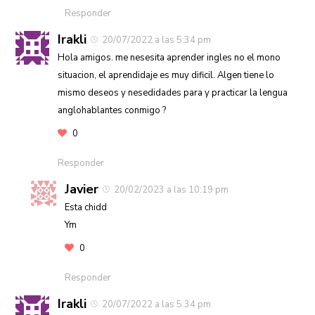
Responder
Irakli
20/07/2022 a las 5:34 pm
Hola amigos. me nesesita aprender ingles no el mono
situacion, el aprendidaje es muy dificil. Algen tiene lo
mismo deseos y nesedidades para y practicar la lengua
anglohablantes conmigo ?
0
Responder
Javier
20/02/2023 a las 10:19 pm
Esta chidd
Ym
0
Responder
Irakli
20/07/2022 a las 5:34 pm