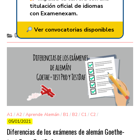
titulación oficial de idiomas
con Examenexam.
Ver convocatorias disponibles
Categoría:
Exámenes Alemán
A1
/
A2
/
Aprende Alemán
/
B1
/
B2
/
C1
/
C2
/
05/01/2021
Exámenes Alemán
/
Goethe
/
Sin categorizar
/
TestDaf
de alemán
Diferencias de los exámenes de alemán Goethe-