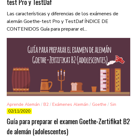
test Pro y TestDaf
Las características y diferencias de los exámenes de
alemán Goethe-test Pro y TestDaf ÍNDICE DE
CONTENIDOS Guía para preparar el...
Aprende Alemán
/
B2
/
Exámenes Alemán
/
Goethe
/
Sin
02/11/2020
categorizar
Guía para preparar el examen Goethe-Zertifikat B2
de alemán (adolescentes)