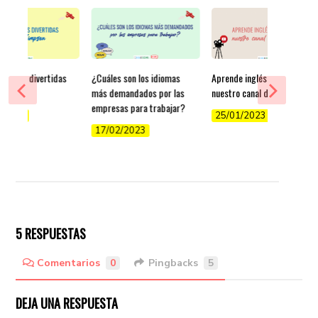
esiones divertidas
¿Cuáles son los idiomas
Aprende inglés gratis en
Simpson
más demandados por las
nuestro canal de YouTube
empresas para trabajar?
/2022
25/01/2023
17/02/2023
5 RESPUESTAS
Comentarios
0
Pingbacks
5
DEJA UNA RESPUESTA