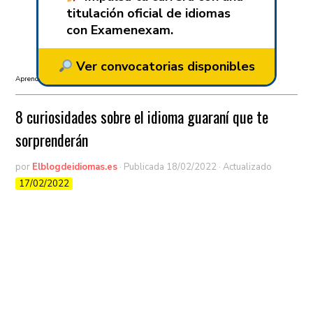
titulación oficial de idiomas
con Examenexam.
Ver convocatorias disponibles
Aprender guaraní
/
Aprender idiomas
/
Curiosidades
8 curiosidades sobre el idioma guaraní que te
sorprenderán
por
Elblogdeidiomas.es
· Publicada
18/02/2022
· Actualizado
17/02/2022