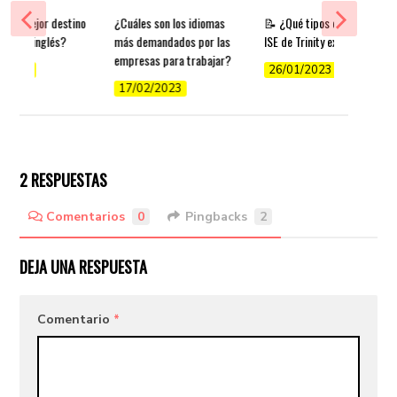
es el mejor destino
¿Cuáles son los idiomas
📝 ¿Qué tipos de exámenes
render inglés?
más demandados por las
ISE de Trinity existen?
empresas para trabajar?
/2022
26/01/2023
17/02/2023
2 RESPUESTAS
Comentarios
0
Pingbacks
2
DEJA UNA RESPUESTA
Comentario
*