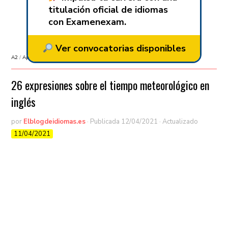
titulación oficial de idiomas
con Examenexam.
Ver convocatorias disponibles
A2
/
Aprender inglés
/
B1
/
B2
26 expresiones sobre el tiempo meteorológico en
inglés
por
Elblogdeidiomas.es
· Publicada
12/04/2021
· Actualizado
11/04/2021