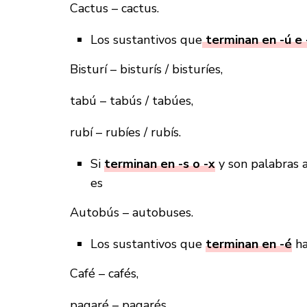
Cactus – cactus.
Los sustantivos que
terminan en -ú e -
Bisturí – bisturís / bisturíes,
tabú – tabús / tabúes,
rubí – rubíes / rubís.
Si
terminan en -s o -x
y son palabras 
es
Autobús – autobuses.
Los sustantivos que
terminan en -é
ha
Café – cafés,
pagaré – pagarés,