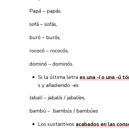
Papá – papás,
sofá – sofás,
buró – burós,
rococó – rococós,
dominó – dominós.
Si la última letra
es una -í o una -ú tó
s y añadiendo -es
Jabalí – jabalís / jabalíes,
bambú – bambús / bambúes
Los sustantivos
acabados en las consona