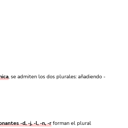
nica
, se admiten los dos plurales: añadiendo -
ntes -d, -j, -l, -n, -r
forman el plural