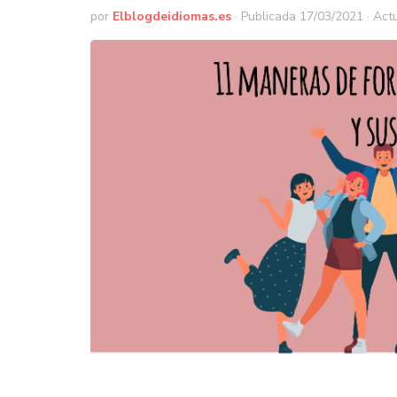
por
Elblogdeidiomas.es
· Publicada
17/03/2021
· Act