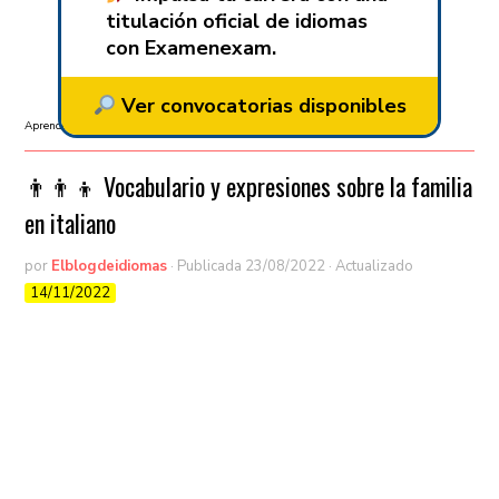
titulación oficial de idiomas
con Examenexam.
Ver convocatorias disponibles
Aprender italiano
/
Vocabulario
👨‍👨‍👦​ Vocabulario y expresiones sobre la familia
en italiano
por
Elblogdeidiomas
· Publicada
23/08/2022
· Actualizado
14/11/2022