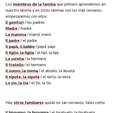
Los
miembros de la familia
que primero aprendemos en
nuestro idioma y en otros idiomas son los más cercanos,
empezaremos con ellos:
Il genitori
/ los padres
Madre
/ madre
La mamma
/ mamá, mami
Il padre
/ el padre
Il papà, il babbo
/ papá, papi
Il figlio, la figlia
/ el hijo, la hija
La sorella
/ la hermana
Il fratello
/ el hermano
Il nonno, la nonna
/ el abuelo, la abuela
Il nipote, la nipote
/ el nieto, la nieta
Lo zio, la zia
/ el tío, la tía
Hay
otros familiares
quizás no tan cercanos, tales como:
il bisnonno, la bisnonna
/ el bisabuelo, la bisabuela