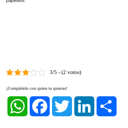
papeleos.
3/5 - (2 votos)
¡Compártelo con quien tu quieras!
WhatsApp
Facebook
Twitter
LinkedIn
Compa