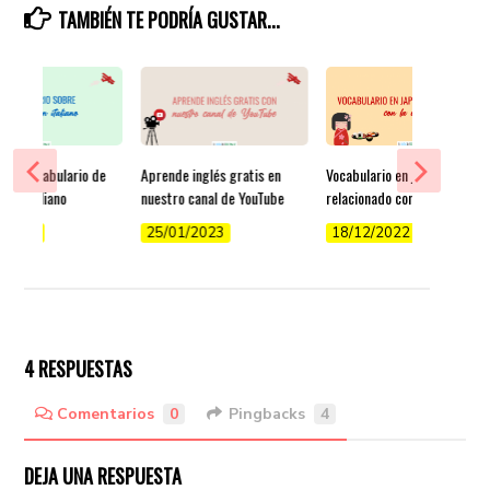
TAMBIÉN TE PODRÍA GUSTAR...
a de vocabulario de
Aprende inglés gratis en
Vocabulario en japonés
 en italiano
nuestro canal de YouTube
relacionado con la comida
/2022
25/01/2023
18/12/2022
4 RESPUESTAS
Comentarios
0
Pingbacks
4
DEJA UNA RESPUESTA