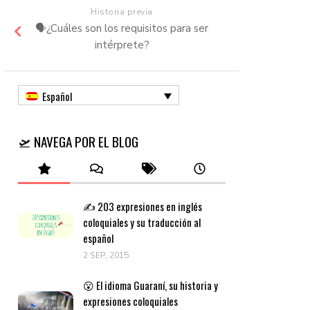
Historia previa
🗣️¿Cuáles son los requisitos para ser
intérprete?
Español
🛫 NAVEGA POR EL BLOG
✍️ 203 expresiones en inglés
coloquiales y su traducción al
español
2 SEP, 2015
😮 El idioma Guaraní, su historia y
expresiones coloquiales