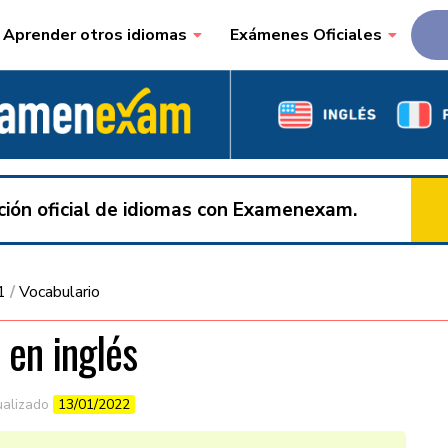
Aprender otros idiomas
Exámenes Oficiales
ación oficial de idiomas con Examenexam.
1
/
Vocabulario
o en inglés
ualizado
13/01/2022