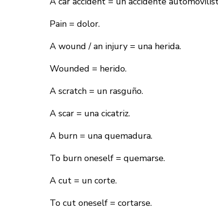
A car accident = un accidente automovilíst
Pain = dolor.
A wound / an injury = una herida.
Wounded = herido.
A scratch = un rasguño.
A scar = una cicatriz.
A burn = una quemadura.
To burn oneself = quemarse.
A cut = un corte.
To cut oneself = cortarse.