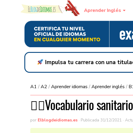
Skip to content
Aprender Inglés
Impulsa tu carrera con una titul
A1
/
A2
/
Aprender idiomas
/
Aprender inglés
/
B
👩‍⚕️Vocabulario sanitari
por
Elblogdeidiomas.es
· Publicada
31/12/2021
· Act