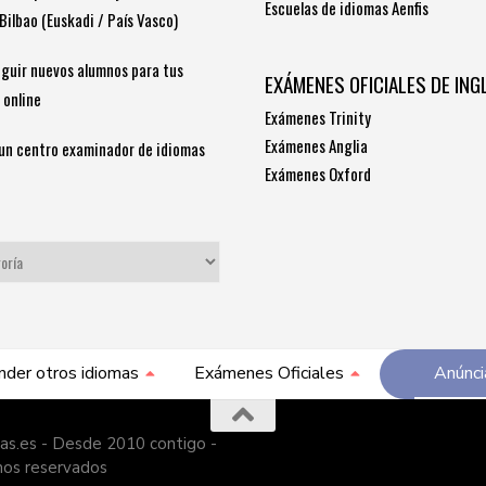
Escuelas de idiomas Aenfis
Bilbao (Euskadi / País Vasco)
guir nuevos alumnos para tus
EXÁMENES OFICIALES DE ING
 online
Exámenes Trinity
Exámenes Anglia
un centro examinador de idiomas
Exámenes Oxford
S
nder otros idiomas
Exámenes Oficiales
Anúnci
as.es - Desde 2010 contigo -
hos reservados