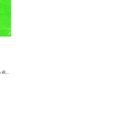
l,...