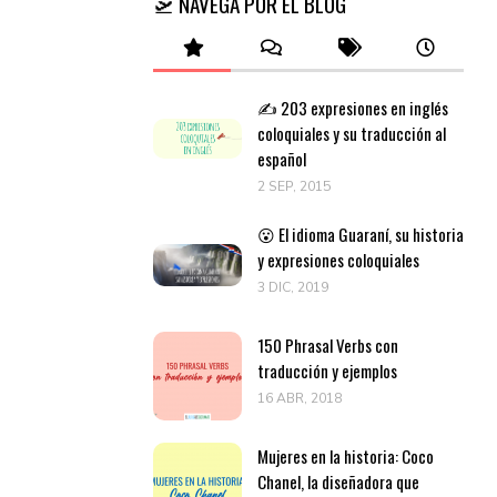
🛫 NAVEGA POR EL BLOG
✍️ 203 expresiones en inglés
coloquiales y su traducción al
español
2 SEP, 2015
😮 El idioma Guaraní, su historia
y expresiones coloquiales
3 DIC, 2019
150 Phrasal Verbs con
traducción y ejemplos
16 ABR, 2018
Mujeres en la historia: Coco
Chanel, la diseñadora que