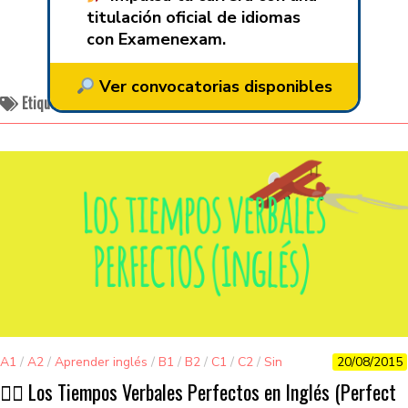
titulación oficial de idiomas
con Examenexam.
Ver convocatorias disponibles
Etiquetado:
past perfect tense
A1
/
A2
/
Aprender inglés
/
B1
/
B2
/
C1
/
C2
/
Sin
20/08/2015
categorizar
👌🏽 Los Tiempos Verbales Perfectos en Inglés (Perfect