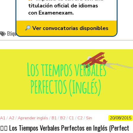
titulación oficial de idiomas
con Examenexam.
Ver convocatorias disponibles
Etiquetado:
pasado perfecto inglés
A1
/
A2
/
Aprender inglés
/
B1
/
B2
/
C1
/
C2
/
Sin
20/08/2015
categorizar
👌🏽 Los Tiempos Verbales Perfectos en Inglés (Perfect