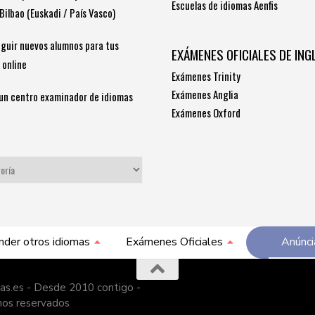
Escuelas de idiomas Aenfis
Bilbao (Euskadi / País Vasco)
guir nuevos alumnos para tus
EXÁMENES OFICIALES DE ING
 online
Exámenes Trinity
Exámenes Anglia
un centro examinador de idiomas
Exámenes Oxford
S
nder otros idiomas
Exámenes Oficiales
Anúnci
as.es - Desde 2010 contigo -
hos reservados