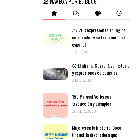
🛫 NAVEGA POR EL BLOG
✍️ 203 expresiones en inglés
coloquiales y su traducción al
español
2 SEP, 2015
😮 El idioma Guaraní, su historia
y expresiones coloquiales
3 DIC, 2019
150 Phrasal Verbs con
traducción y ejemplos
16 ABR, 2018
Mujeres en la historia: Coco
Chanel, la diseñadora que