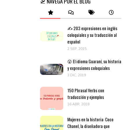
🛫 NAVEGA POR EL BLOG
✍️ 203 expresiones en inglés
coloquiales y su traducción al
español
2 SEP, 2015
😮 El idioma Guaraní, su historia
y expresiones coloquiales
3 DIC, 2019
150 Phrasal Verbs con
traducción y ejemplos
16 ABR, 2018
Mujeres en la historia: Coco
Chanel, la diseñadora que