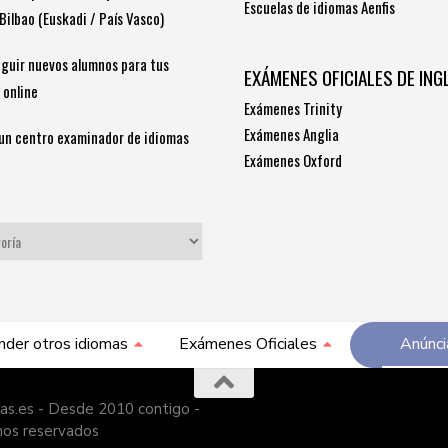
Escuelas de idiomas Aenfis
Bilbao (Euskadi / País Vasco)
guir nuevos alumnos para tus
EXÁMENES OFICIALES DE ING
 online
Exámenes Trinity
Exámenes Anglia
un centro examinador de idiomas
Exámenes Oxford
S
nder otros idiomas
Exámenes Oficiales
Anúnci
as.es - Desde 2010 contigo -
hos reservados