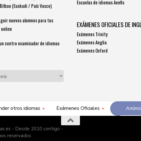
Escuelas de idiomas Aenfis
Bilbao (Euskadi / País Vasco)
guir nuevos alumnos para tus
EXÁMENES OFICIALES DE ING
 online
Exámenes Trinity
Exámenes Anglia
un centro examinador de idiomas
Exámenes Oxford
S
nder otros idiomas
Exámenes Oficiales
Anúnci
as.es - Desde 2010 contigo -
hos reservados