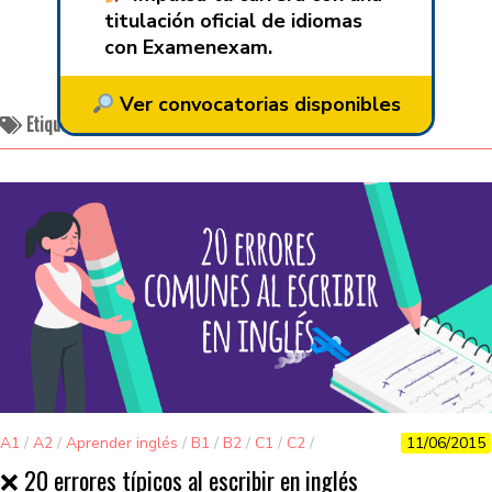
titulación oficial de idiomas
con Examenexam.
Ver convocatorias disponibles
Etiquetado:
errores escribir inglés
A1
/
A2
/
Aprender inglés
/
B1
/
B2
/
C1
/
C2
/
11/06/2015
Curiosidades
/
Gramática
/
Sin categorizar
/
Vocabulario
❌ 20 errores típicos al escribir en inglés