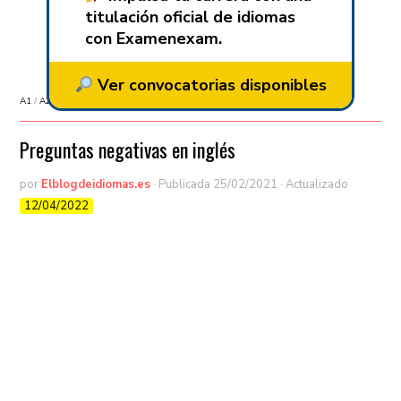
titulación oficial de idiomas
con Examenexam.
Ver convocatorias disponibles
A1
/
A2
/
Aprender inglés
/
B1
Preguntas negativas en inglés
por
Elblogdeidiomas.es
· Publicada
25/02/2021
· Actualizado
12/04/2022