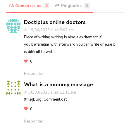
Comentarios
2
Pingbacks
3
Doctiplus online doctors
19/06/2026 a las 5:02 am
Piece of writing writing is also a excitement, if
you be familiar with afterward you can write or else it
is difficult to write.
0
Responder
What is a mommy massage
30/03/2026 a las 12:11 am
#file[Blog_Comment.dat
0
Responder