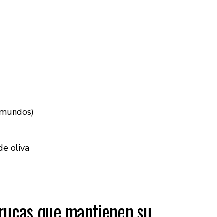
s mundos)
de oliva
rucas que mantienen su