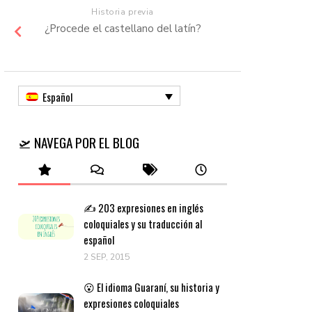
Historia previa
¿Procede el castellano del latín?
Español
🛫 NAVEGA POR EL BLOG
✍️ 203 expresiones en inglés
coloquiales y su traducción al
español
2 SEP, 2015
😮 El idioma Guaraní, su historia y
expresiones coloquiales