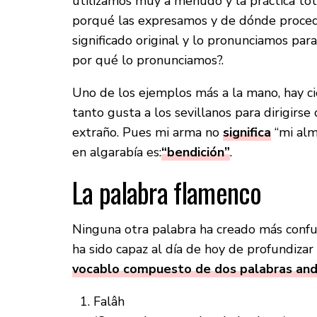
utilizamos muy a menudo y la práctica to
porqué las expresamos y de dónde proced
significado original y lo pronunciamos par
por qué lo pronunciamos?.
Uno de los ejemplos más a la mano, hay ci
tanto gusta a los sevillanos para dirigirs
extraño. Pues mi arma no
significa
“mi alm
en algarabía es:
“bendición”
.
La palabra flamenco
Ninguna otra palabra ha creado más confus
ha sido capaz al día de hoy de profundiza
vocablo compuesto de dos palabras and
Falâh