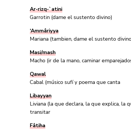
Ar-rizq-`atini
Garrotin (dame el sustento divino)
‘Ammâriyya
Mariana (tambien, dame el sustento divino
Masi/mash
Macho (ir de la mano, caminar emparejado
Qawal
Cabal (músico sufí y poema que canta
Libayyan
Liviana (la que declara, la que explica, la
transitar
Fâtiha