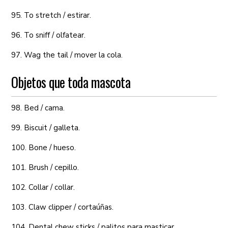
95. To stretch / estirar.
96. To sniff / olfatear.
97. Wag the tail / mover la cola.
Objetos que toda mascota
98. Bed / cama.
99. Biscuit / galleta.
100. Bone / hueso.
101. Brush / cepillo.
102. Collar / collar.
103. Claw clipper / cortaúñas.
104. Dental chew sticks / palitos para masticar.