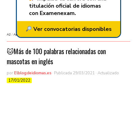
titulación oficial de idiomas
con Examenexam.
Ver convocatorias disponibles
A2
/
Aprender inglés
/
B1
/
B2
/
C1
🐱Más de 100 palabras relacionadas con
mascotas en inglés
por
Elblogdeidiomas.es
· Publicada
29/03/2021
· Actualizado
17/01/2022