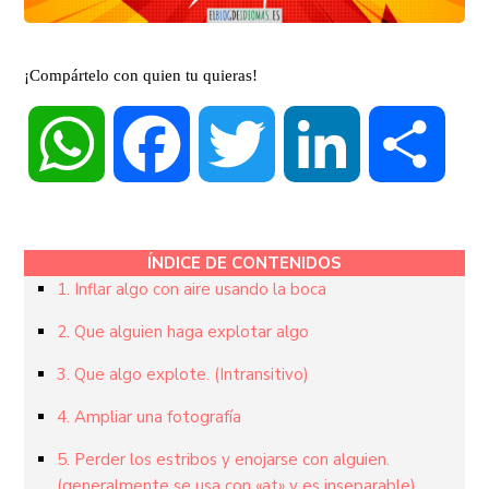
¡Compártelo con quien tu quieras!
WhatsApp
Facebook
Twitter
LinkedIn
Compa
ÍNDICE DE CONTENIDOS
1. Inflar algo con aire usando la boca
2. Que alguien haga explotar algo
3. Que algo explote. (Intransitivo)
4. Ampliar una fotografía
5. Perder los estribos y enojarse con alguien.
(generalmente se usa con «at» y es inseparable)