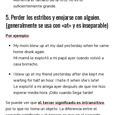
Aumenta el tamaño de la foto, no es lo
suficientemente grande.
5. Perder los estribos y enojarse con alguien.
(generalmente se usa con «at» y es inseparable)
Por ejemplo:
My mom blew up at my dad yesterday when he came
home drunk again.
Mi mamá le explotó a mi papá ayer cuando volvió a
casa borracho.
I blew up at my friend yesterday after she kept me
waiting for half an hour. I hate it when she’s late!
Le exploté a mi amiga ayer después de que me hizo
esperar media hora. ¡Odio cuando llega tarde!
Se puede ver que
el tercer significado es intransitivo
,
por lo que no toma un objeto. La diferencia entre el