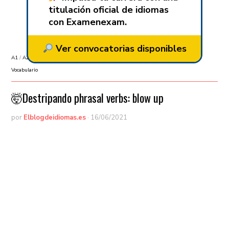
titulación oficial de idiomas
con Examenexam.
Ver convocatorias disponibles
A1
/
A2
/
Aprender idiomas
/
Aprender inglés
/
B1
/
B2
/
C1
/
C2
/
Gramática
/
Vocabulario
🤯Destripando phrasal verbs: blow up
por
Elblogdeidiomas.es
·
16/06/2021