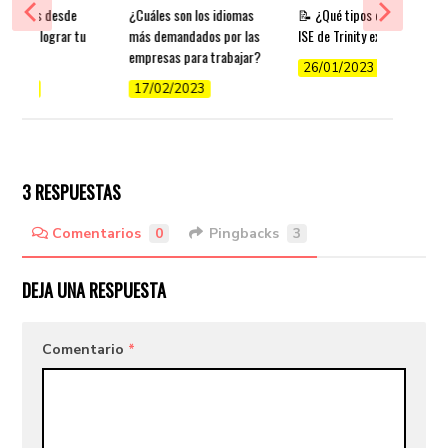
r inglés desde
¿Cuáles son los idiomas
📝 ¿Qué tipos de exámenes
ps para lograr tu
más demandados por las
ISE de Trinity existen?
y
empresas para trabajar?
26/01/2023
/2022
17/02/2023
3 RESPUESTAS
Comentarios
0
Pingbacks
3
DEJA UNA RESPUESTA
Comentario
*