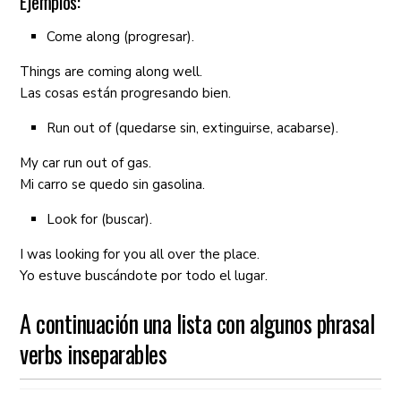
Ejemplos:
motor)
Come along (progresar).
Keep up
mantener,
look over
examina
Things are coming along well.
continuar
por en
Las cosas están progresando bien.
haciendo algo
Run out of (quedarse sin, extinguirse, acabarse).
Head for
dirigirse hacia
give away
regalar
My car run out of gas.
show up
resaltar,
take over
tomar
Mi carro se quedo sin gasolina.
aparecer
posesió
Look for (buscar).
conquis
I was looking for you all over the place.
Take away
quitar, mover
take up
usar, o
Yo estuve buscándote por todo el lugar.
A continuación una lista con algunos phrasal
verbs inseparables