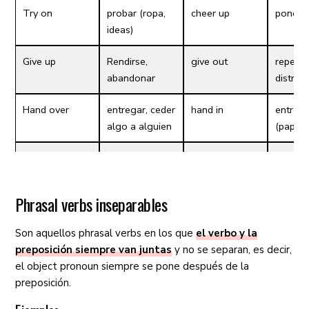
Try on
probar (ropa,
cheer up
poners
ideas)
Give up
Rendirse,
give out
repetir,
abandonar
distribu
Hand over
entregar, ceder
hand in
entreg
algo a alguien
(papele
Look up
buscar
pick out
escoge
selecci
Phrasal verbs inseparables
Turn out to be
resultar ser
turn over
voltear
o pers
Son aquellos phrasal verbs en los que
el verbo y la
preposición siempre van juntas
y no se separan, es decir,
el object pronoun siempre se pone después de la
Turn on
poner algo en
turn off
apagar 
preposición.
operación,
motore
prender (luces,