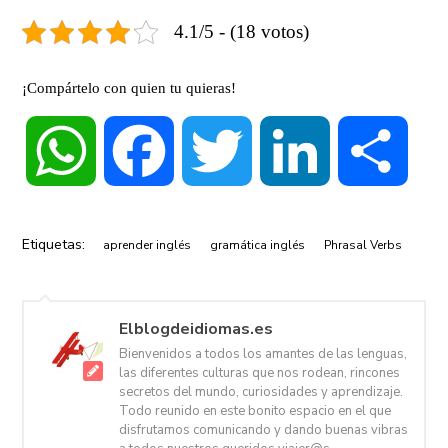
Dig up
desenterrar
fight over
compet
4.1/5 - (18 votos)
¡Compártelo con quien tu quieras!
Look around
mirar alrededor
look out
tener c
WhatsApp
Facebook
Twitter
LinkedIn
Compa
Pay off
pagar de
carry out
cumplir,
vuelta, dar
a cabo 
resultado
plan, ó
etc)
Etiquetas:
aprender inglés
gramática inglés
Phrasal Verbs
Roll up
enrollar
show up
aparece
asomar
Elblogdeidiomas.es
Bienvenidos a todos los amantes de las lenguas,
las diferentes culturas que nos rodean, rincones
secretos del mundo, curiosidades y aprendizaje.
Todo reunido en este bonito espacio en el que
disfrutamos comunicando y dando buenas vibras