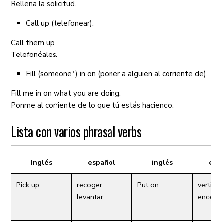
Rellena la solicitud.
Call up (telefonear).
Call them up
Telefonéales.
Fill (someone*) in on (poner a alguien al corriente de).
Fill me in on what you are doing.
Ponme al corriente de lo que tú estás haciendo.
Lista con varios phrasal verbs
Inglés
español
inglés
esp
Pick up
recoger,
Put on
vertirse
levantar
encend