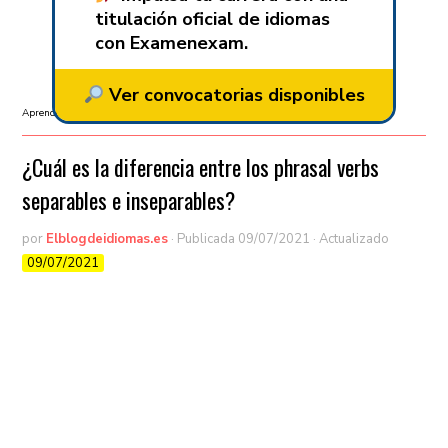
titulación oficial de idiomas
con Examenexam.
Ver convocatorias disponibles
Aprender idiomas
/
Aprender inglés
/
B2
/
C1
/
C2
/
Gramática
¿Cuál es la diferencia entre los phrasal verbs
separables e inseparables?
por
Elblogdeidiomas.es
· Publicada
09/07/2021
· Actualizado
09/07/2021