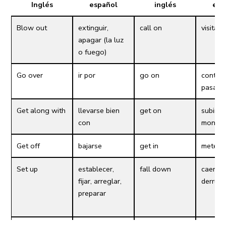
Inglés
español
inglés
esp
Blow out
extinguir,
call on
visitar,
apagar (la luz
o fuego)
Go over
ir por
go on
continu
pasar
Get along with
llevarse bien
get on
subirse
con
montar
Get off
bajarse
get in
meters
Set up
establecer,
fall down
caerse,
fijar, arreglar,
derrum
preparar