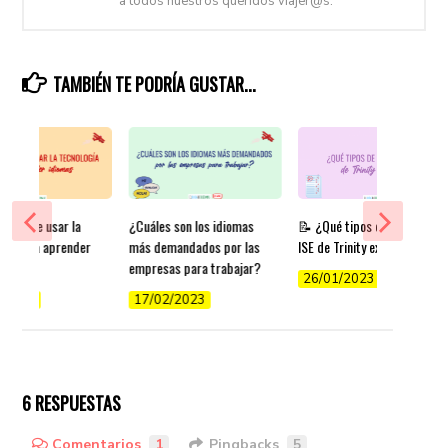
a todos nuestros queridos viajer@s.
TAMBIÉN TE PODRÍA GUSTAR...
icios de usar la
¿Cuáles son los idiomas
📝 ¿Qué tipos de exámenes
gía para aprender
más demandados por las
ISE de Trinity existen?
empresas para trabajar?
26/01/2023
/2022
17/02/2023
6 RESPUESTAS
Comentarios
1
Pingbacks
5