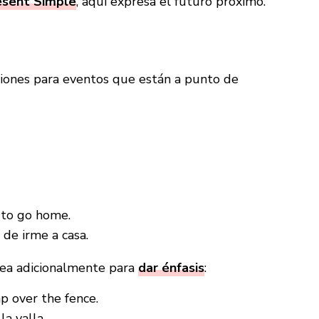
esent Simple
, aquí expresa el futuro próximo.
»
aciones para eventos que están a punto de
 to go home.
de irme a casa.
plea adicionalmente para
dar énfasis
:
p over the fence.
la valla.