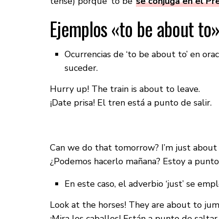
tense) porque ‘to be’
se conjuga en el Pr
Ejemplos «to be about to
Ocurrencias de ‘to be about to’ en or
suceder.
Hurry up! The train is about to leave.
¡Date prisa! El tren está a punto de salir.
Can we do that tomorrow? I’m just about
¿Podemos hacerlo mañana? Estoy a punto 
En este caso, el adverbio ‘just’ se em
Look at the horses! They are about to jum
¡Mira los caballos! Están a punto de saltar 