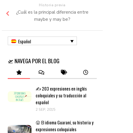
Historia previa
¿Cuál es la principal diferencia entre
maybe y may be?
Español
🛫 NAVEGA POR EL BLOG
✍️ 203 expresiones en inglés
coloquiales y su traducción al
español
2 SEP, 2015
😮 El idioma Guaraní, su historia y
expresiones coloquiales