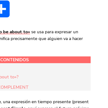
dIn
Compartir
o be about to»
se usa para expresar un
gnifica precisamente que alguien va a hacer
E CONTENIDOS
about to»?
] COMPLEMENT
, una expresión en tiempo presente (present