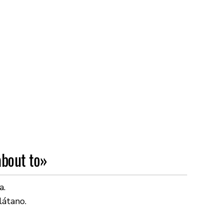
about to»
a.
látano.