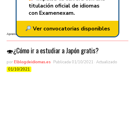
titulación oficial de idiomas
con Examenexam.
Ver convocatorias disponibles
Aprender idiomas
/
Aprender Japonés
/
Curiosidades
🍣¿Cómo ir a estudiar a Japón gratis?
por
Elblogdeidiomas.es
· Publicada
01/10/2021
· Actualizado
01/10/2021