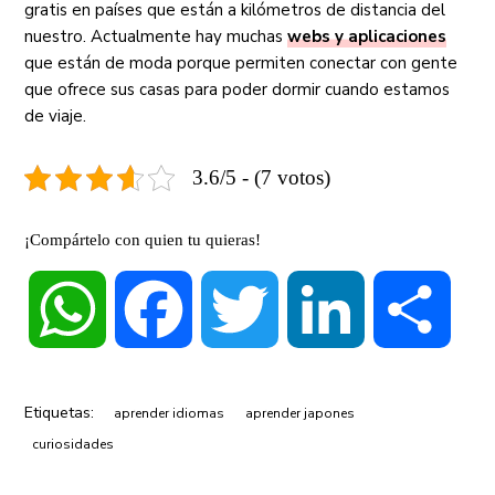
gratis en países que están a kilómetros de distancia del
nuestro. Actualmente hay muchas
webs y aplicaciones
que están de moda porque permiten conectar con gente
que ofrece sus casas para poder dormir cuando estamos
de viaje.
3.6/5 - (7 votos)
¡Compártelo con quien tu quieras!
WhatsApp
Facebook
Twitter
LinkedIn
Compa
Etiquetas:
aprender idiomas
aprender japones
curiosidades