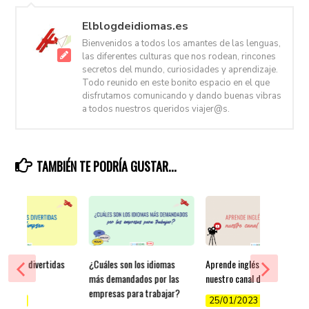
Elblogdeidiomas.es
Bienvenidos a todos los amantes de las lenguas,
las diferentes culturas que nos rodean, rincones
secretos del mundo, curiosidades y aprendizaje.
Todo reunido en este bonito espacio en el que
disfrutamos comunicando y dando buenas vibras
a todos nuestros queridos viajer@s.
TAMBIÉN TE PODRÍA GUSTAR...
esiones divertidas
¿Cuáles son los idiomas
Aprende inglés gratis en
Simpson
más demandados por las
nuestro canal de YouTube
empresas para trabajar?
/2022
25/01/2023