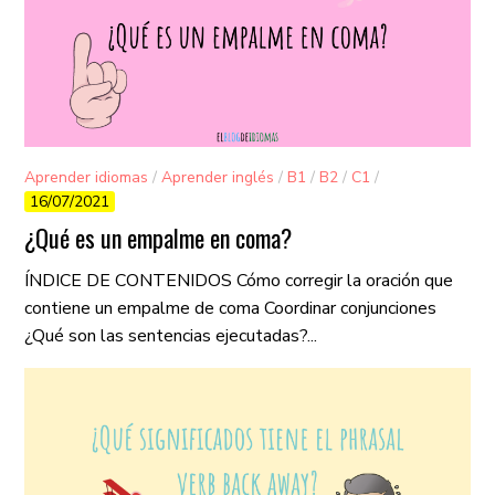
Aprender idiomas
/
Aprender inglés
/
B1
/
B2
/
C1
/
16/07/2021
Gramática
/
Vocabulario
¿Qué es un empalme en coma?
ÍNDICE DE CONTENIDOS Cómo corregir la oración que
contiene un empalme de coma Coordinar conjunciones
¿Qué son las sentencias ejecutadas?...