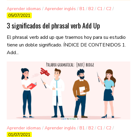
Aprender idiomas
/
Aprender inglés
/
B1
/
B2
/
C1
/
C2
/
05/07/2021
Gramática
/
Vocabulario
3 significados del phrasal verb Add Up
El phrasal verb add up que traemos hoy para su estudio
tiene un doble significado. ÍNDICE DE CONTENIDOS 1.
Add...
Aprender idiomas
/
Aprender inglés
/
B1
/
B2
/
C1
/
C2
/
01/07/2021
Gramática
/
Vocabulario