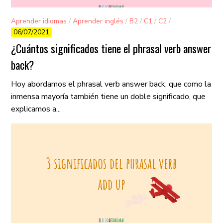
Aprender idiomas
/
Aprender inglés
/
B2
/
C1
/
C2
/
06/07/2021
Gramática
/
Vocabulario
¿Cuántos significados tiene el phrasal verb answer
back?
Hoy abordamos el phrasal verb answer back, que como la
inmensa mayoría también tiene un doble significado, que
explicamos a...