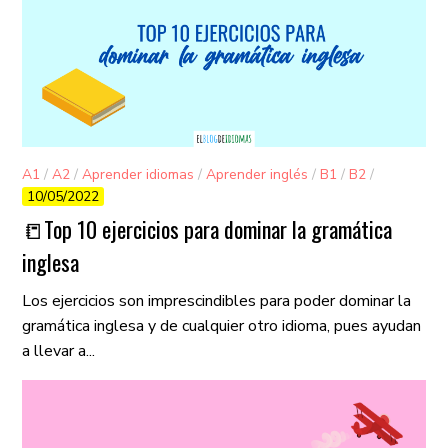
A1
/
A2
/
Aprender idiomas
/
Aprender inglés
/
B1
/
B2
/
10/05/2022
C1
/
C2
/
consejos
/
Gramática
📒​Top 10 ejercicios para dominar la gramática
inglesa
Los ejercicios son imprescindibles para poder dominar la
gramática inglesa y de cualquier otro idioma, pues ayudan
a llevar a...