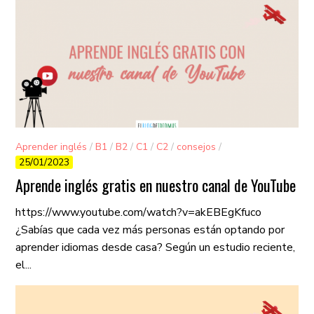
Aprender inglés
/
B1
/
B2
/
C1
/
C2
/
consejos
/
25/01/2023
Curiosidades
/
Exámenes-ingles
/
Gramática
/
Vocabulario
/
⭐ Destacados
Aprende inglés gratis en nuestro canal de YouTube
https://www.youtube.com/watch?v=akEBEgKfuco
¿Sabías que cada vez más personas están optando por
aprender idiomas desde casa? Según un estudio reciente,
el...