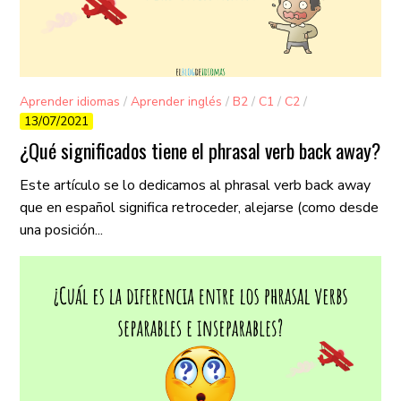
Aprender idiomas
/
Aprender inglés
/
B2
/
C1
/
C2
/
13/07/2021
Gramática
/
Vocabulario
¿Qué significados tiene el phrasal verb back away?
Este artículo se lo dedicamos al phrasal verb back away
que en español significa retroceder, alejarse (como desde
una posición...