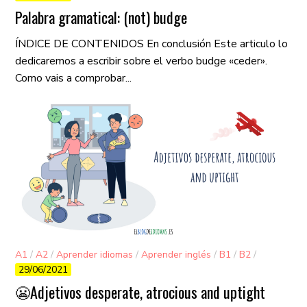
Palabra gramatical: (not) budge
ÍNDICE DE CONTENIDOS En conclusión Este articulo lo
dedicaremos a escribir sobre el verbo budge «ceder».
Como vais a comprobar...
A1
/
A2
/
Aprender idiomas
/
Aprender inglés
/
B1
/
B2
/
29/06/2021
C1
/
C2
/
Gramática
/
Vocabulario
😬Adjetivos desperate, atrocious and uptight