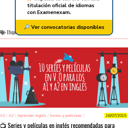
titulación oficial de idiomas
con Examenexam.
Ver convocatorias disponibles
Etiquetado:
series en inglés nivel A2
A1
/
A2
/
Aprender inglés
/
Series y películas
/
16/07/2015
Vocabulario
📺 Series y películas en inglés recomendadas para