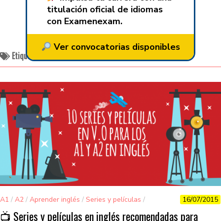
titulación oficial de idiomas
con Examenexam.
Ver convocatorias disponibles
Etiquetado:
películas en inglés para principiantes
A1
/
A2
/
Aprender inglés
/
Series y películas
/
16/07/2015
Vocabulario
📺 Series y películas en inglés recomendadas para