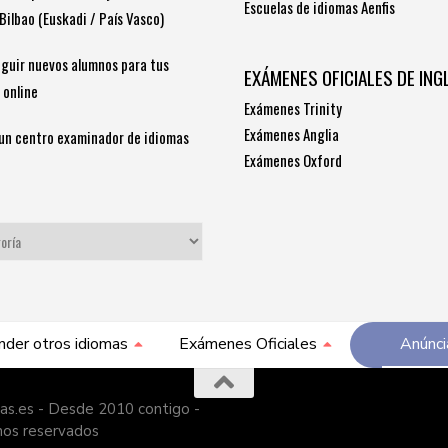
Escuelas de idiomas Aenfis
Bilbao (Euskadi / País Vasco)
guir nuevos alumnos para tus
EXÁMENES OFICIALES DE ING
 online
Exámenes Trinity
Exámenes Anglia
un centro examinador de idiomas
Exámenes Oxford
S
nder otros idiomas
Exámenes Oficiales
Anúnci
as.es - Desde 2010 contigo -
hos reservados