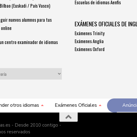
Escuelas de idiomas Aenfis
Bilbao (Euskadi / País Vasco)
guir nuevos alumnos para tus
EXÁMENES OFICIALES DE ING
 online
Exámenes Trinity
Exámenes Anglia
un centro examinador de idiomas
Exámenes Oxford
S
nder otros idiomas
Exámenes Oficiales
Anúnci
as.es - Desde 2010 contigo -
hos reservados