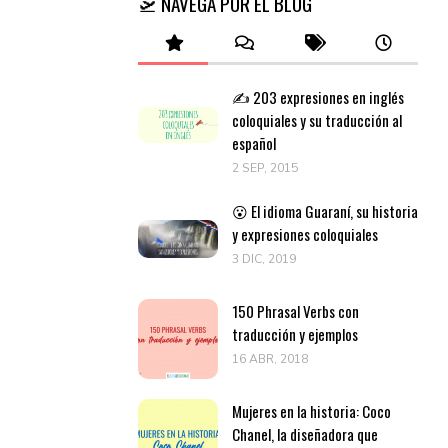
🛫 NAVEGA POR EL BLOG
✍️ 203 expresiones en inglés
coloquiales y su traducción al
español
2 SEP, 2015
😮 El idioma Guaraní, su historia
y expresiones coloquiales
3 DIC, 2019
150 Phrasal Verbs con
traducción y ejemplos
16 ABR, 2018
Mujeres en la historia: Coco
Chanel, la diseñadora que