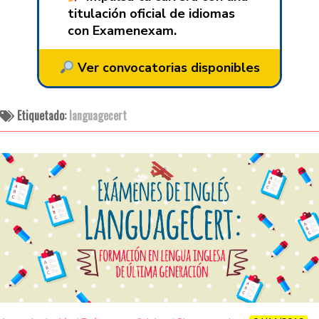
titulación oficial de idiomas
con Examenexam.
Ver convocatorias disponibles
Etiquetado:
languagecert