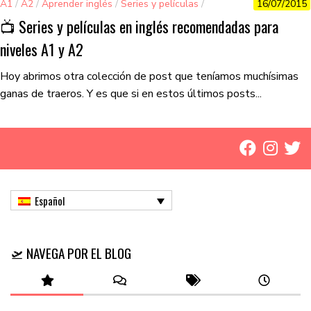
A1
/
A2
/
Aprender inglés
/
Series y películas
/
16/07/2015
Vocabulario
📺 Series y películas en inglés recomendadas para
niveles A1 y A2
Hoy abrimos otra colección de post que teníamos muchísimas
ganas de traeros. Y es que si en estos últimos posts...
Español
🛫 NAVEGA POR EL BLOG