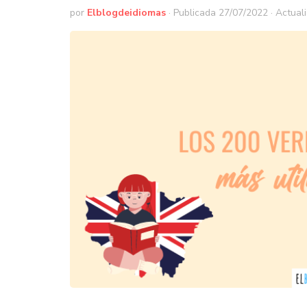
por
Elblogdeidiomas
· Publicada
27/07/2022
· Actual