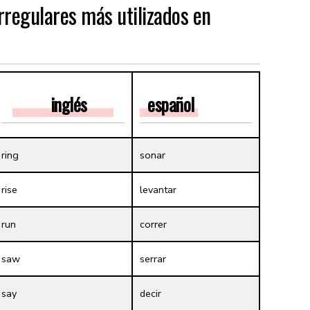
rregulares más utilizados en
inglés
español
ring
sonar
rise
levantar
run
correr
saw
serrar
say
decir