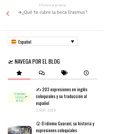
Historia previa
✈️¿Qué te cubre la beca Erasmus?
Español
🛫 NAVEGA POR EL BLOG
✍️ 203 expresiones en inglés
coloquiales y su traducción al
español
2 SEP, 2015
😮 El idioma Guaraní, su historia y
expresiones coloquiales