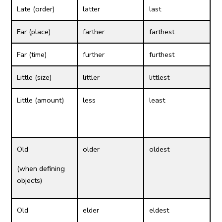
Late (order)
latter
last
Far (place)
farther
farthest
Far (time)
further
furthest
Little (size)
littler
littlest
Little (amount)
less
least
Old
older
oldest
(when defining
objects)
Old
elder
eldest