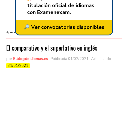
titulación oficial de idiomas
con Examenexam.
Ver convocatorias disponibles
Aprender inglés
/
B1
/
Gramática
El comparativo y el superlativo en inglés
por
Elblogdeidiomas.es
· Publicada
01/02/2021
· Actualizado
31/01/2021